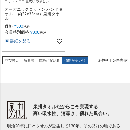
コットン エコ 生成り やさしい
オーガニックコットン ハンドタ
オル （約32×33cm）泉州タオ
ル
価格
¥
300
税込
会員特別価格
¥
300
税込
詳細を見る
3
件中
1
-
3
件表示
並び替え
新着順
価格が安い順
価格が高い順
泉州タオルだからこそ実現する
高い吸水性、清潔さ、優れた風合い。
明治20年に日本タオルが誕生して130年。その発祥の地である