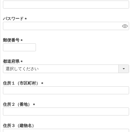
)
(
必
須
パスワード
)
(
必
須
郵便番号
)
(
必
須
都道府県
)
(
必
須
住所１（市区町村）
)
(
必
須
住所２（番地）
)
(
必
須
住所３（建物名）
)