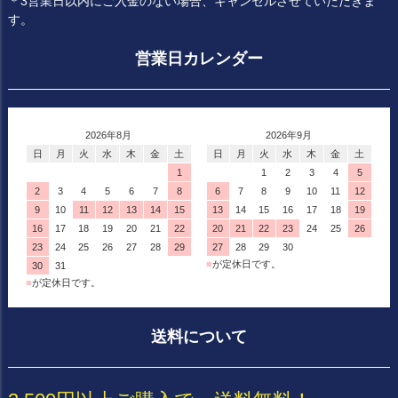
＊3営業日以内にご入金のない場合、キャンセルさせていただきま
す。
営業日カレンダー
2026年8月
2026年9月
日
月
火
水
木
金
土
日
月
火
水
木
金
土
1
1
2
3
4
5
2
3
4
5
6
7
8
6
7
8
9
10
11
12
9
10
11
12
13
14
15
13
14
15
16
17
18
19
16
17
18
19
20
21
22
20
21
22
23
24
25
26
23
24
25
26
27
28
29
27
28
29
30
■
が定休日です。
30
31
■
が定休日です。
送料について