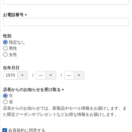
お電話番号
(
必
須
性別
)
指定なし
男性
女性
生年月日
店長からのお知らせを受け取る
可
(
否
必
店長からのお知らせでは、新製品やセール情報をお届けします。ま
須
た限定クーポンやプレゼントなどお得な情報をお届けします。
)
会員規約
に同意する