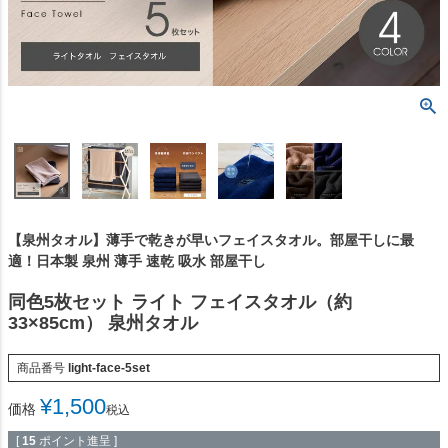
【泉州タオル】薄手で乾きが早いフェイスタオル。部屋干しに最
適！日本製 泉州 薄手 速乾 吸水 部屋干し
同色5枚セット ライト フェイスタオル（約
33×85cm） 泉州タオル
商品番号
light-face-5set
¥
1,500
価格
税込
[
15
ポイント進呈 ]