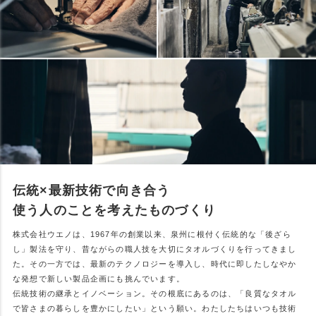
伝統×最新技術で向き合う
使う人のことを考えたものづくり
株式会社ウエノは、1967年の創業以来、泉州に根付く伝統的な「後ざら
し」製法を守り、昔ながらの職人技を大切にタオルづくりを行ってきまし
た。その一方では、最新のテクノロジーを導入し、時代に即したしなやか
な発想で新しい製品企画にも挑んでいます。
伝統技術の継承とイノベーション。その根底にあるのは、「良質なタオル
で皆さまの暮らしを豊かにしたい」という願い。わたしたちはいつも技術