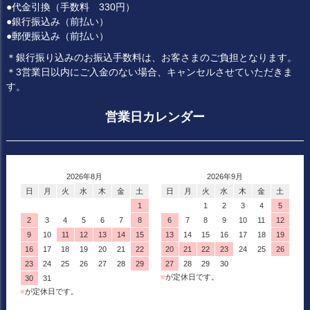
●代金引換（手数料 330円）
●銀行振込み（前払い）
●郵便振込み（前払い）
＊銀行振り込みのお振込手数料は、お客さまのご負担となります。
＊3営業日以内にご入金のない場合、キャンセルさせていただきま
す。
営業日カレンダー
2026年8月
2026年9月
日
月
火
水
木
金
土
日
月
火
水
木
金
土
1
1
2
3
4
5
2
3
4
5
6
7
8
6
7
8
9
10
11
12
9
10
11
12
13
14
15
13
14
15
16
17
18
19
16
17
18
19
20
21
22
20
21
22
23
24
25
26
23
24
25
26
27
28
29
27
28
29
30
■
が定休日です。
30
31
■
が定休日です。