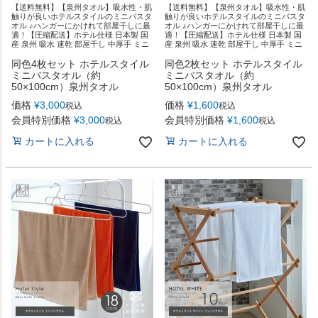
【送料無料】【泉州タオル】吸水性・肌
【送料無料】【泉州タオル】吸水性・肌
触りが良いホテルスタイルのミニバスタ
触りが良いホテルスタイルのミニバスタ
オル ♪ハンガーにかけれて部屋干しに最
オル ♪ハンガーにかけれて部屋干しに最
適！【圧縮配送】ホテル仕様 日本製 国
適！【圧縮配送】ホテル仕様 日本製 国
産 泉州 吸水 速乾 部屋干し 中厚手 ミニ
産 泉州 吸水 速乾 部屋干し 中厚手 ミニ
同色4枚セット ホテルスタイル
同色2枚セット ホテルスタイル
ミニバスタオル（約
ミニバスタオル（約
50×100cm）泉州タオル
50×100cm）泉州タオル
価格
¥
3,000
価格
¥
1,600
税込
税込
会員特別価格
¥
3,000
会員特別価格
¥
1,600
税込
税込
カートに入れる
カートに入れる