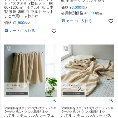
乾 中厚手 シンプル 生成り
ト バスタオル 2枚セット（約
60×120cm） ホテル仕様 日本
価格
¥
3,000
税込
製 泉州 速乾 白 中厚手 セット
会員特別価格
¥
3,000
税込
まとめ買い ふわふわ
カートに入れる
価格
¥
1,900
税込
カートに入れる
化学染料を使用していないナチュラルカ
化学染料を使用していないナチュラルカ
ラーのお肌にやさしい泉州タオル
ラーのお肌にやさしい泉州タオル
ホテル ナチュラルカラー フェ
ホテル ナチュラルカラー バス