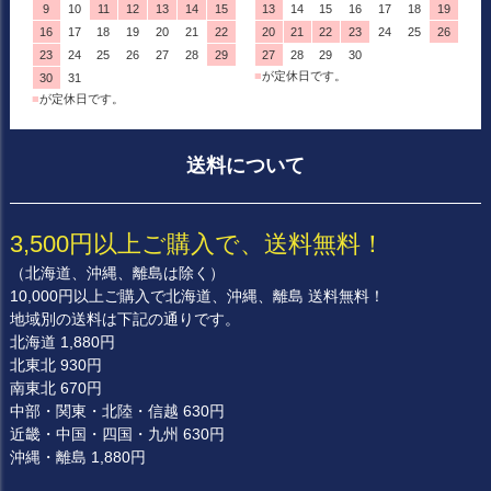
9
10
11
12
13
14
15
13
14
15
16
17
18
19
16
17
18
19
20
21
22
20
21
22
23
24
25
26
23
24
25
26
27
28
29
27
28
29
30
■
が定休日です。
30
31
■
が定休日です。
送料について
3,500円以上ご購入で、送料無料！
（北海道、沖縄、離島は除く）
10,000円以上ご購入で北海道、沖縄、離島 送料無料！
地域別の送料は下記の通りです。
北海道 1,880円
北東北 930円
南東北 670円
中部・関東・北陸・信越 630円
近畿・中国・四国・九州 630円
沖縄・離島 1,880円