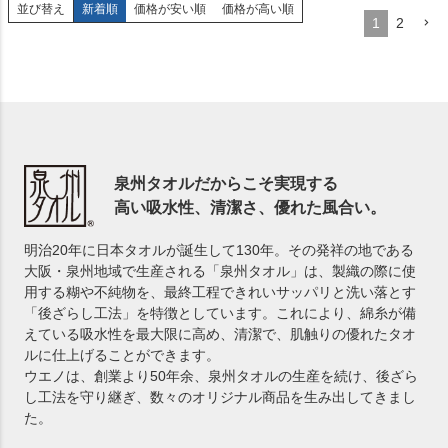
並び替え
新着順
価格が安い順
価格が高い順
1
2
泉州タオルだからこそ実現する
高い吸水性、清潔さ、優れた風合い。
明治20年に日本タオルが誕生して130年。その発祥の地である
大阪・泉州地域で生産される「泉州タオル」は、製織の際に使
用する糊や不純物を、最終工程できれいサッパリと洗い落とす
「後ざらし工法」を特徴としています。これにより、綿糸が備
えている吸水性を最大限に高め、清潔で、肌触りの優れたタオ
ルに仕上げることができます。
ウエノは、創業より50年余、泉州タオルの生産を続け、後ざら
し工法を守り継ぎ、数々のオリジナル商品を生み出してきまし
た。