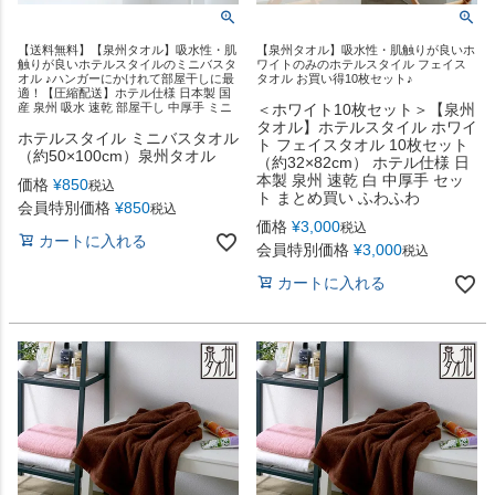
【送料無料】【泉州タオル】吸水性・肌
【泉州タオル】吸水性・肌触りが良いホ
触りが良いホテルスタイルのミニバスタ
ワイトのみのホテルスタイル フェイス
オル ♪ハンガーにかけれて部屋干しに最
タオル お買い得10枚セット♪
適！【圧縮配送】ホテル仕様 日本製 国
産 泉州 吸水 速乾 部屋干し 中厚手 ミニ
＜ホワイト10枚セット＞【泉州
タオル】ホテルスタイル ホワイ
ホテルスタイル ミニバスタオル
ト フェイスタオル 10枚セット
（約50×100cm）泉州タオル
（約32×82cm） ホテル仕様 日
本製 泉州 速乾 白 中厚手 セッ
価格
¥
850
税込
ト まとめ買い ふわふわ
会員特別価格
¥
850
税込
価格
¥
3,000
税込
カートに入れる
会員特別価格
¥
3,000
税込
カートに入れる