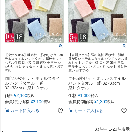
【泉州タオル】吸水性・肌触りが良いホ
【泉州タオル】送料無料 吸水性・肌触
テルスタイル ハンドタオル 10枚セット
りが良いホテルスタイル ハンドタオル 5
ホテル仕様 日本製 泉州 速乾 中厚手 か
枚セット ホテル仕様 日本製 泉州 速乾
わいい おしゃれ セット まとめ買い おす
中厚手 かわいい おしゃれ セット まとめ
すめ
買い おすすめ
同色10枚セット ホテルスタイ
同色5枚セット ホテルスタイル
ル ハンドタオル （約
ハンドタオル （約32×33cm）
32×33cm） 泉州タオル
泉州タオル
価格
¥
2,100
価格
¥
1,300
税込
税込
会員特別価格
¥
2,100
会員特別価格
¥
1,300
税込
税込
カートに入れる
カートに入れる
33
件中
1
-
20
件表示