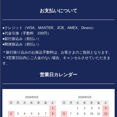
ジト
ップ
お支払いについて
へ
●クレジット（VISA、MASTER、JCB、AMEX、Diners）
●代金引換（手数料 330円）
●銀行振込み（前払い）
●郵便振込み（前払い）
＊銀行振り込みのお振込手数料は、お客さまのご負担となります。
＊3営業日以内にご入金のない場合、キャンセルさせていただきま
す。
営業日カレンダー
2026年8月
2026年9月
日
月
火
水
木
金
土
日
月
火
水
木
金
土
1
1
2
3
4
5
2
3
4
5
6
7
8
6
7
8
9
10
11
12