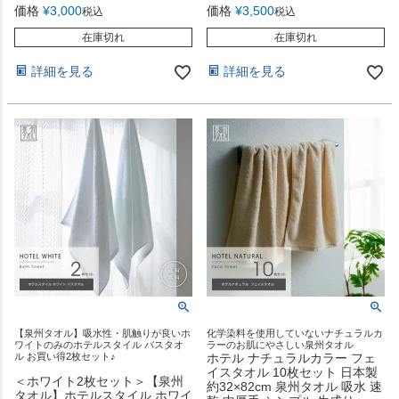
価格
¥
3,000
価格
¥
3,500
税込
税込
在庫切れ
在庫切れ
詳細を見る
詳細を見る
【泉州タオル】吸水性・肌触りが良いホ
化学染料を使用していないナチュラルカ
ワイトのみのホテルスタイル バスタオ
ラーのお肌にやさしい泉州タオル
ル お買い得2枚セット♪
ホテル ナチュラルカラー フェ
イスタオル 10枚セット 日本製
＜ホワイト2枚セット＞【泉州
約32×82cm 泉州タオル 吸水 速
タオル】ホテルスタイル ホワイ