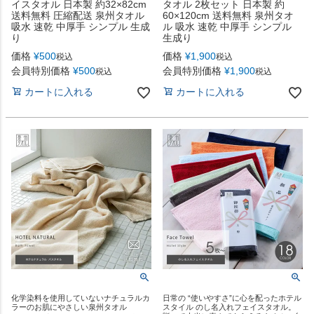
イスタオル 日本製 約32×82cm
タオル 2枚セット 日本製 約
送料無料 圧縮配送 泉州タオル
60×120cm 送料無料 泉州タオ
吸水 速乾 中厚手 シンプル 生成
ル 吸水 速乾 中厚手 シンプル
り
生成り
価格
¥
500
価格
¥
1,900
税込
税込
会員特別価格
¥
500
会員特別価格
¥
1,900
税込
税込
カートに入れる
カートに入れる
化学染料を使用していないナチュラルカ
日常の “使いやすさ”に心を配ったホテル
ラーのお肌にやさしい泉州タオル
スタイル のし名入れフェイスタオル。