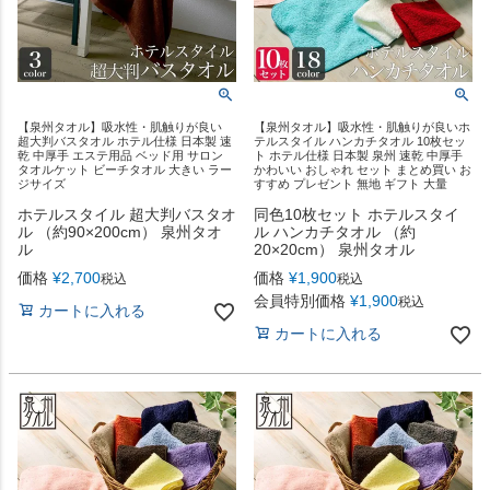
【泉州タオル】吸水性・肌触りが良い
【泉州タオル】吸水性・肌触りが良いホ
超大判バスタオル ホテル仕様 日本製 速
テルスタイル ハンカチタオル 10枚セッ
乾 中厚手 エステ用品 ベッド用 サロン
ト ホテル仕様 日本製 泉州 速乾 中厚手
タオルケット ビーチタオル 大きい ラー
かわいい おしゃれ セット まとめ買い お
ジサイズ
すすめ プレゼント 無地 ギフト 大量
ホテルスタイル 超大判バスタオ
同色10枚セット ホテルスタイ
ル （約90×200cm） 泉州タオ
ル ハンカチタオル （約
ル
20×20cm） 泉州タオル
価格
¥
2,700
価格
¥
1,900
税込
税込
会員特別価格
¥
1,900
税込
カートに入れる
カートに入れる