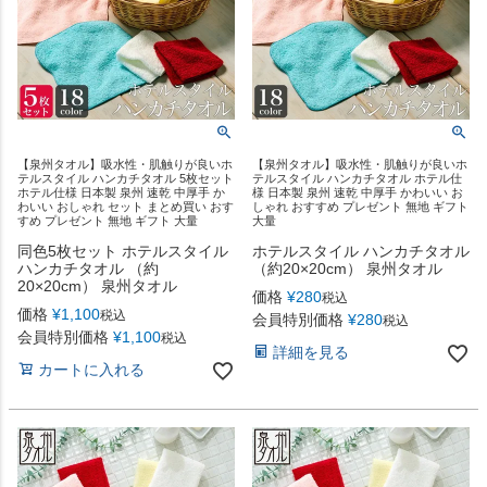
【泉州タオル】吸水性・肌触りが良いホ
【泉州タオル】吸水性・肌触りが良いホ
テルスタイル ハンカチタオル 5枚セット
テルスタイル ハンカチタオル ホテル仕
ホテル仕様 日本製 泉州 速乾 中厚手 か
様 日本製 泉州 速乾 中厚手 かわいい お
わいい おしゃれ セット まとめ買い おす
しゃれ おすすめ プレゼント 無地 ギフト
すめ プレゼント 無地 ギフト 大量
大量
同色5枚セット ホテルスタイル
ホテルスタイル ハンカチタオル
ハンカチタオル （約
（約20×20cm） 泉州タオル
20×20cm） 泉州タオル
価格
¥
280
税込
価格
¥
1,100
税込
会員特別価格
¥
280
税込
会員特別価格
¥
1,100
税込
詳細を見る
カートに入れる