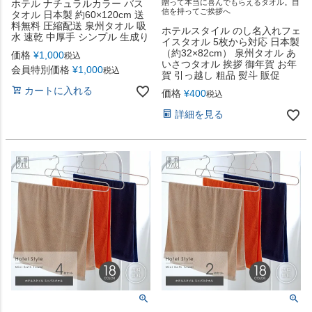
ホテル ナチュラルカラー バス
贈って本当に喜んでもらえるタオル。自
信を持ってご挨拶へ
タオル 日本製 約60×120cm 送
料無料 圧縮配送 泉州タオル 吸
ホテルスタイル のし名入れフェ
水 速乾 中厚手 シンプル 生成り
イスタオル 5枚から対応 日本製
（約32×82cm） 泉州タオル あ
価格
¥
1,000
税込
いさつタオル 挨拶 御年賀 お年
会員特別価格
¥
1,000
税込
賀 引っ越し 粗品 熨斗 販促
カートに入れる
価格
¥
400
税込
詳細を見る