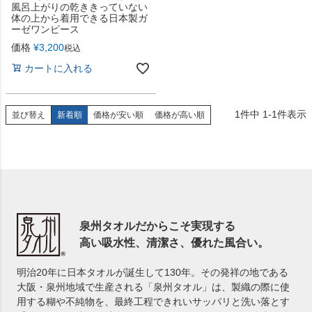
風呂上がりの乾ききっていない
体の上から着用できる日本製ガ
ーゼワンピース
価格
¥
3,200
税込
カートに入れる
1
件中
1
-
1
件表示
並び替え
新着順
価格が安い順
価格が高い順
泉州タオルだからこそ実現する
高い吸水性、清潔さ、優れた風合い。
明治20年に日本タオルが誕生して130年。その発祥の地である
大阪・泉州地域で生産される「泉州タオル」は、製織の際に使
用する糊や不純物を、最終工程できれいサッパリと洗い落とす