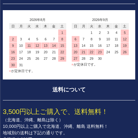
2026年8月
2026年9月
日
月
火
水
木
金
土
日
月
火
水
木
金
土
1
1
2
3
4
5
2
3
4
5
6
7
8
6
7
8
9
10
11
12
9
10
11
12
13
14
15
13
14
15
16
17
18
19
16
17
18
19
20
21
22
20
21
22
23
24
25
26
23
24
25
26
27
28
29
27
28
29
30
■
が定休日です。
30
31
■
が定休日です。
送料について
3,500円以上ご購入で、送料無料！
（北海道、沖縄、離島は除く）
10,000円以上ご購入で北海道、沖縄、離島 送料無料！
地域別の送料は下記の通りです。