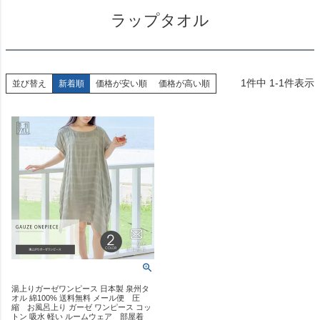
ラップタオル
1
件中
1
-
1
件表示
並び替え
新着順
価格が安い順
価格が高い順
湯上りガーゼワンピース 日本製 泉州タ
オル 綿100% 送料無料 メール便 圧
縮 お風呂上り ガーゼ ワンピース コッ
トン 吸水 軽い ルームウェア 部屋着