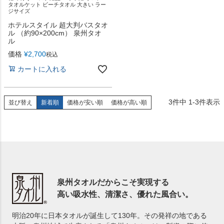
タオルケット ビーチタオル 大きい ラー
ジサイズ
ホテルスタイル 超大判バスタオ
ル （約90×200cm） 泉州タオ
ル
価格
¥
2,700
税込
カートに入れる
3
件中
1
-
3
件表示
並び替え
新着順
価格が安い順
価格が高い順
泉州タオルだからこそ実現する
高い吸水性、清潔さ、優れた風合い。
明治20年に日本タオルが誕生して130年。その発祥の地である