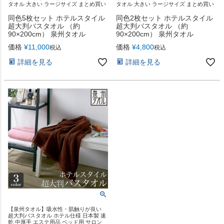
タオル 大きい ラージサイズ まとめ買い
タオル 大きい ラージサイズ まとめ買い
同色5枚セット ホテルスタイル
同色2枚セット ホテルスタイル
超大判バスタオル （約
超大判バスタオル （約
90×200cm） 泉州タオル
90×200cm） 泉州タオル
価格
¥
11,000
価格
¥
4,800
税込
税込
詳細を見る
詳細を見る
【泉州タオル】吸水性・肌触りが良い
超大判バスタオル ホテル仕様 日本製 速
乾 中厚手 エステ用品 ベッド用 サロン