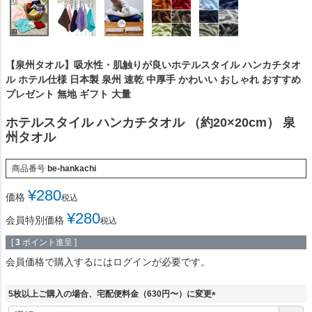
【泉州タオル】吸水性・肌触りが良いホテルスタイル ハンカチタオ
ル ホテル仕様 日本製 泉州 速乾 中厚手 かわいい おしゃれ おすすめ
プレゼント 無地 ギフト 大量
ホテルスタイル ハンカチタオル （約20×20cm） 泉
州タオル
商品番号
be-hankachi
¥
280
価格
税込
¥
280
会員特別価格
税込
[
3
ポイント進呈 ]
会員価格で購入するにはログインが必要です。
5枚以上ご購入の場合、宅配便料金（630円〜）に変更
(