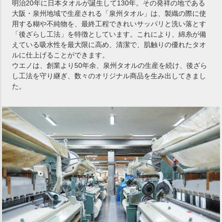
明治20年に日本タオルが誕生して130年。その発祥の地である
大阪・泉州地域で生産される「泉州タオル」は、製織の際に使
用する糊や不純物を、最終工程できれいサッパリと洗い落とす
「後ざらし工法」を特徴としています。これにより、綿糸が備
えている吸水性を最大限に高め、清潔で、肌触りの優れたタオ
ルに仕上げることができます。
ウエノは、創業より50年余、泉州タオルの生産を続け、後ざら
し工法を守り継ぎ、数々のオリジナル商品を生み出してきまし
た。