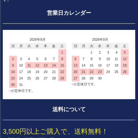
営業日カレンダー
2026年8月
2026年9月
日
月
火
水
木
金
土
日
月
火
水
木
金
土
1
1
2
3
4
5
2
3
4
5
6
7
8
6
7
8
9
10
11
12
9
10
11
12
13
14
15
13
14
15
16
17
18
19
16
17
18
19
20
21
22
20
21
22
23
24
25
26
23
24
25
26
27
28
29
27
28
29
30
■
が定休日です。
30
31
■
が定休日です。
送料について
3,500円以上ご購入で、送料無料！