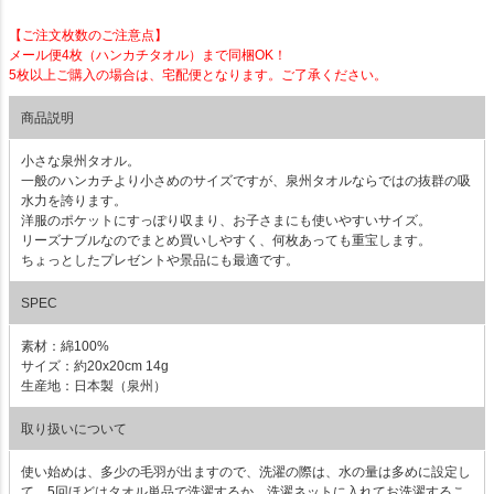
【ご注文枚数のご注意点】
メール便4枚（ハンカチタオル）まで同梱OK！
5枚以上ご購入の場合は、宅配便となります。ご了承ください。
商品説明
小さな泉州タオル。
一般のハンカチより小さめのサイズですが、泉州タオルならではの抜群の吸
水力を誇ります。
洋服のポケットにすっぽり収まり、お子さまにも使いやすいサイズ。
リーズナブルなのでまとめ買いしやすく、何枚あっても重宝します。
ちょっとしたプレゼントや景品にも最適です。
SPEC
素材：綿100%
サイズ：約20x20cm 14g
生産地：日本製（泉州）
取り扱いについて
使い始めは、多少の毛羽が出ますので、洗濯の際は、水の量は多めに設定し
て、5回ほどはタオル単品で洗濯するか、洗濯ネットに入れてお洗濯するこ