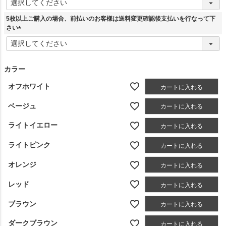
必
須
5枚以上ご購入の場合、前払いのお客様は送料変更確認後支払いを行なって下
)
さい
(
必
須
)
カラー
オフホワイト
カートに入れる
ベージュ
カートに入れる
ライトイエロー
カートに入れる
ライトピンク
カートに入れる
オレンジ
カートに入れる
レッド
カートに入れる
ブラウン
カートに入れる
ダークブラウン
カートに入れる