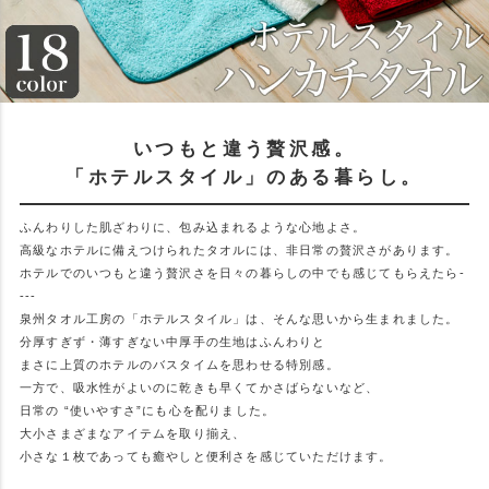
いつもと違う贅沢感。
「ホテルスタイル」のある暮らし。
ふんわりした肌ざわりに、包み込まれるような心地よさ。
高級なホテルに備えつけられたタオルには、非日常の贅沢さがあります。
ホテルでのいつもと違う贅沢さを日々の暮らしの中でも感じてもらえたら-
---
泉州タオル工房の「ホテルスタイル」は、そんな思いから生まれました。
分厚すぎず・薄すぎない中厚手の生地はふんわりと
まさに上質のホテルのバスタイムを思わせる特別感。
一方で、吸水性がよいのに乾きも早くてかさばらないなど、
日常の “使いやすさ”にも心を配りました。
大小さまざまなアイテムを取り揃え、
小さな１枚であっても癒やしと便利さを感じていただけます。